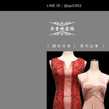
LINE ID：@ppl1952
關 於 禾 青
歷 年 記 事