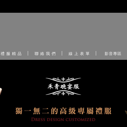
禮 服 精 品
聯 絡 我 們
線 上 表 單
影音專區