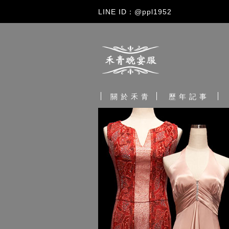
LINE ID：@ppl1952
關 於 禾 青
歷 年 記 事