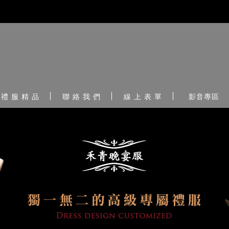
禮 服 精 品
聯 絡 我 們
線 上 表 單
影音專區